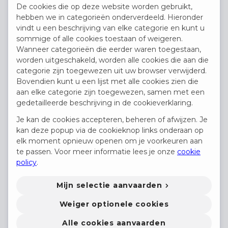
De cookies die op deze website worden gebruikt,
hebben we in categorieën onderverdeeld. Hieronder
vindt u een beschrijving van elke categorie en kunt u
Profiel kandidaat
sommige of alle cookies toestaan of weigeren.
Wanneer categorieën die eerder waren toegestaan,
worden uitgeschakeld, worden alle cookies die aan die
categorie zijn toegewezen uit uw browser verwijderd.
Bovendien kunt u een lijst met alle cookies zien die
aan elke categorie zijn toegewezen, samen met een
gedetailleerde beschrijving in de cookieverklaring.
curriculum vitae
Je kan de cookies accepteren, beheren of afwijzen. Je
kan deze popup via de cookieknop links onderaan op
elk moment opnieuw openen om je voorkeuren aan
Sleep je
te passen. Voor meer informatie lees je onze
cookie
bestanden hier om
of
Bladeren
policy
.
te uploaden
Mijn selectie aanvaarden
Weiger optionele cookies
Alle cookies aanvaarden